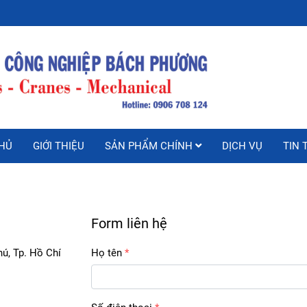
HỦ
GIỚI THIỆU
SẢN PHẨM CHÍNH
DỊCH VỤ
TIN 
Form liên hệ
, Tp. Hồ Chí 
Họ tên