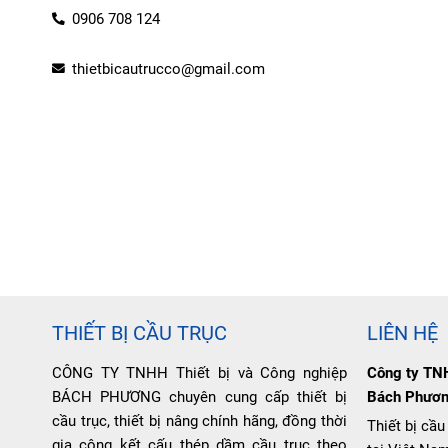
0906 708 124
thietbicautrucco@gmail.com
THIẾT BỊ CẦU TRỤC
LIÊN HỆ
CÔNG TY TNHH Thiết bị và Công nghiệp
Công ty TNH
BÁCH PHƯƠNG chuyên cung cấp thiết bị
Bách Phươ
cầu trục, thiết bị nâng chính hãng, đồng thời
Thiết bị cầu
gia công kết cấu thép dầm cầu trục theo