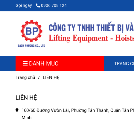
Gọi ngay
0906 708 124
DANH MỤC
TRANG C
Trang chủ
/
LIÊN HỆ
LIÊN HỆ
160/60 Đường Vườn Lài
, 
Phường Tân Thành, Quận Tân Phú
Minh