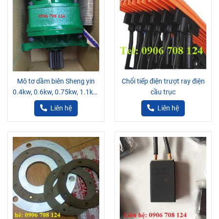
Mô tơ dầm biên Sheng yin
Chổi tiếp điện trượt ray điện
0.4kw, 0.6kw, 0.75kw, 1.1kw,
cầu trục
1.5kw, 2.2kw
Liên hệ
Liên hệ