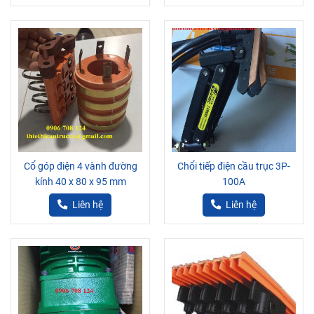
Cổ góp điện 4 vành đường
Chổi tiếp điện cầu trục 3P-
kính 40 x 80 x 95 mm
100A
Liên hệ
Liên hệ