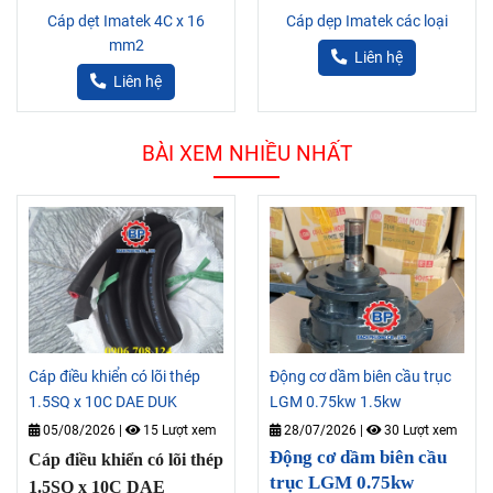
Cáp dẹt Imatek 4C x 16
Cáp dẹp Imatek các loại
mm2
Liên hệ
Liên hệ
BÀI XEM NHIỀU NHẤT
Cáp điều khiển có lõi thép
Động cơ dầm biên cầu trục
1.5SQ x 10C DAE DUK
LGM 0.75kw 1.5kw
05/08/2026
|
15 Lượt xem
28/07/2026
|
30 Lượt xem
Động cơ dầm biên cầu
Cáp điều khiển có lõi thép
trục LGM 0.75kw
1.5SQ x 10C DAE