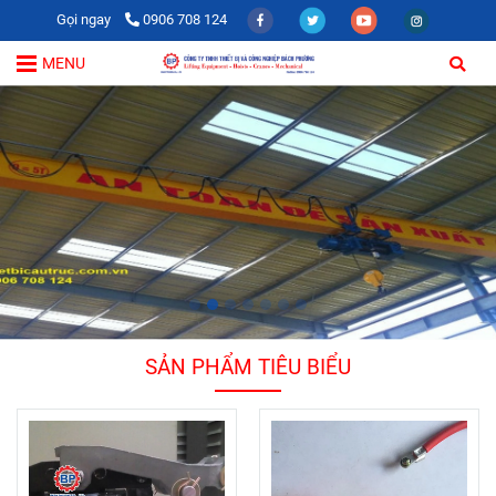
Gọi ngay
0906 708 124
MENU
SẢN PHẨM TIÊU BIỂU