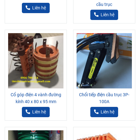
cầu trục
Liên hệ
Liên hệ
Cổ góp điện 4 vành đường
Chổi tiếp điện cầu trục 3P-
kính 40 x 80 x 95 mm
100A
Liên hệ
Liên hệ