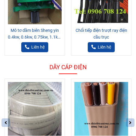
Mô tơ dầm biên Sheng yin
Chổi tiếp điện trượt ray điện
0.4kw, 0.6kw, 0.75kw, 1.1kw,
cầu trục
1.5kw, 2.2kw
Liên hệ
Liên hệ
DÂY CÁP ĐIỆN