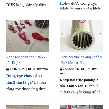
1.5kw
được Công Ty
DUK
là loại dây cáp điều
Bách Phương nhập khẩu
khiển cho tay bấm cầu trục
và cung cấp hàng có sẳn,
có 10 lõi đồng và 1 sợi thép
chất lượng ổn định, được
chịu lực có khả năng uốn
nhiều công trình tin
dẻo và chịu lực, được dùng
tưởng và lựa chọn, Quý
nhiều cho cầu trục, cổng
khách hàng cần liên hệ
trục, Công Ty Bách
đến Hotline: 0906 708
Phương có hàng sẳn.
124.
Ròng rọc chạy cáp 1 tấn 2
Khớp nối trục palang 2 tấn 3
tấn là gì?
tấn 5 tấn 10 tấn
17/07/2026
|
53 Lượt xem
27/05/2026
|
182 Lượt
xem
Ròng rọc chạy cáp 1
Khớp nối trục palang 2
tấn 2 tấn là gì?
Là loại
tấn 3 tấn 5 tấn 10 tấn
là
ròng rọc được ứng dụng
thiết bị chuyên dụng để nối
nhiều trong lĩnh vực xây
trục chính với nhau, được
dựng, cần di chuyển
sản xuất bằng kim loại cao
hàng hoá từ mặt đất lên