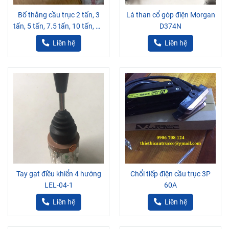
Bố thắng cầu trục 2 tấn, 3
Lá than cổ góp điện Morgan
tấn, 5 tấn, 7.5 tấn, 10 tấn, 15
D374N
tấn
Liên hệ
Liên hệ
Tay gạt điều khiển 4 hướng
Chổi tiếp điện cầu trục 3P
LEL-04-1
60A
Liên hệ
Liên hệ