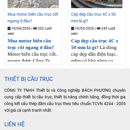
lắp đặt và sử dụng máng
C cầu trục và cáp dẹp,
Mua motor biên cầu trục cốt
Cáp dẹp cầu trục 4C x 50
tại Công Ty Bách
ngang ở đâu?
mm là gì?
Phương có bán đầy đủ
10/04/2026
|
202 Lượt
10/03/2026
|
245 Lượt
máng C30 cầu trục và
xem
xem
phụ kiện với giá tốt nhất.
Mua motor biên cầu
Cáp dẹp cầu trục 4C x
trục cốt ngang ở đâu?
50 mm là gì?
Là dòng
Motor biên cầu trục cốt
cáp dẹp dẫn điện loại
ngang được Công Ty
mềm có khả năng co
Bách Phương cung cấp
giản tốt, bên trong có 4
có đui phanh và không
lõi đồng cách điện với
THIẾT BỊ CẦU TRỤC
phanh nên dùng được
nhau, bên ngoài bọc
cho cầu trục và cổng
thêm lớp vỏ nhựa pvc
CÔNG TY TNHH Thiết bị và Công nghiệp BÁCH PHƯƠNG chuyên
trục, có thiết kế gọn, lục
cách điện, có khả năng
cung cấp thiết bị cầu trục, thiết bị nâng chính hãng, đồng thời gia
kéo mạnh giúp cho cầu
chống nước nên lắp đặt
công kết cấu thép dầm cầu trục theo tiêu chuẩn TCVN 4244 - 2005
trục di chuyển êm ái,
được ở ngoài trời, hàng
với giá cả cạnh tranh nhất.
nhẹ nhàng, hàng có sẳn.
có sẳn, giá tốt.
LIÊN HỆ